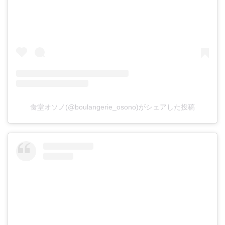
食堂オソノ(@boulangerie_osono)がシェアした投稿