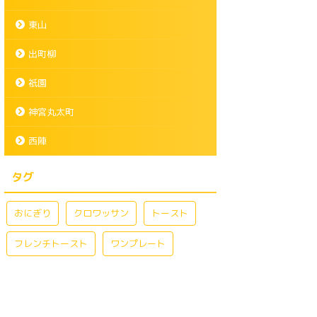
東山
出町柳
祇園
神宮丸太町
西陣
タグ
おにぎり
クロワッサン
トースト
フレンチトースト
ワンプレート